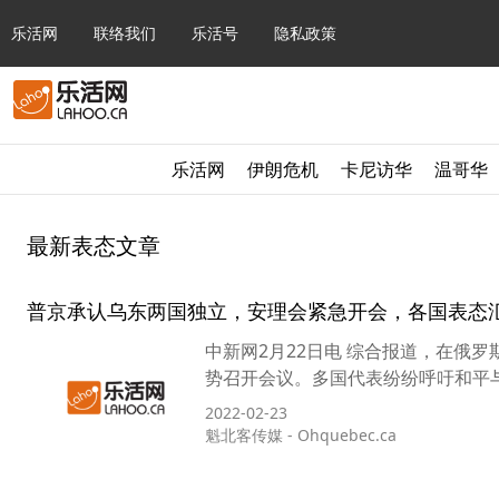
乐活网
联络我们
乐活号
隐私政策
乐活网
伊朗危机
卡尼访华
温哥华
最新表态文章
普京承认乌东两国独立，安理会紧急开会，各国表态
中新网2月22日电 综合报道，在俄
2022-02-23
魁北客传媒
-
Ohquebec.ca