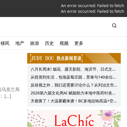
An error occurred:
Failed to fetch
An error occurred:
Failed to fetch
移民
地产
旅游
历史
视频
更多
八月长周末! 烟花、露天影院、海滨节、日式文化
节庆, 大温哥华各种精彩活动上线!
从投资到生活，包场蓝莓庄园，景泰与140余位客
户共享夏日”莓”好时光
反歧视之外，我们还需要讨论什么？从列治文市
就乌克兰局
议会一项动议谈起
2026第六届文化周AI 赋能助力本地中医药针灸服
势召开会议。多国代表纷纷呼吁和平与外交解决争端，避免乌克兰发生大规模冲突。 联合国副秘书长： […]
务提质升级
天都黄了！大温雾霾来袭！BC多地拉响高温+空气
质量预警 最高可达35°C！