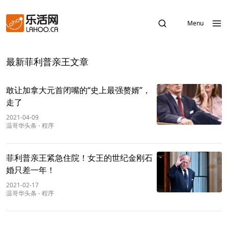
Menu
最新菲利普亲王文章
敢让加拿大元首闭嘴的“史上最强赘婿”，
走了
2021-04-09
温哥华头条
-
程序
菲利普亲王紧急住院！女王的世纪金刚石
婚只差一年！
2021-02-17
温哥华头条
-
程序