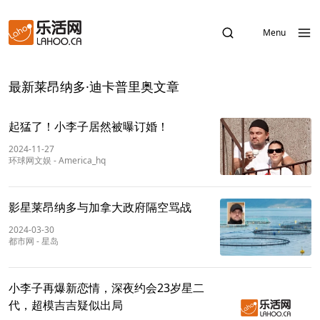
Menu
最新莱昂纳多·迪卡普里奥文章
起猛了！小李子居然被曝订婚！
2024-11-27
环球网文娱
-
America_hq
影星莱昂纳多与加拿大政府隔空骂战
2024-03-30
都市网
-
星岛
小李子再爆新恋情，深夜约会23岁星二
代，超模吉吉疑似出局