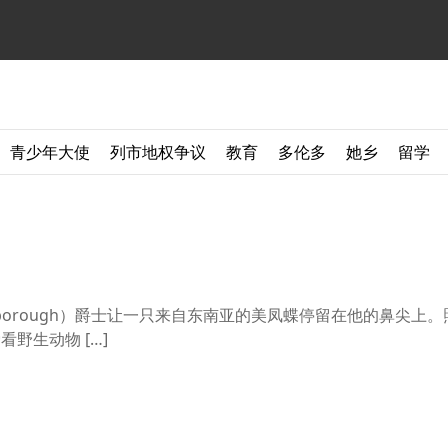
青少年大使
列市地权争议
教育
多伦多
她乡
留学
ttenborough）爵士让一只来自东南亚的美凤蝶停留在他的鼻尖上
ll 爱看野生动物 […]