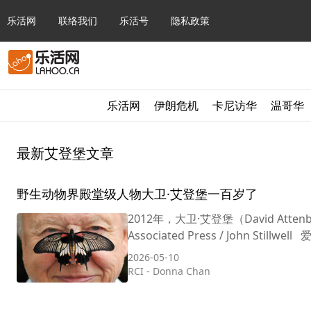
乐活网
联络我们
乐活号
隐私政策
乐活网
伊朗危机
卡尼访华
温哥华
最新艾登堡文章
野生动物界殿堂级人物大卫·艾登堡一百岁了
2012年，大卫·艾登堡（David A
Associated Press / John Stillwe
2026-05-10
RCI
-
Donna Chan