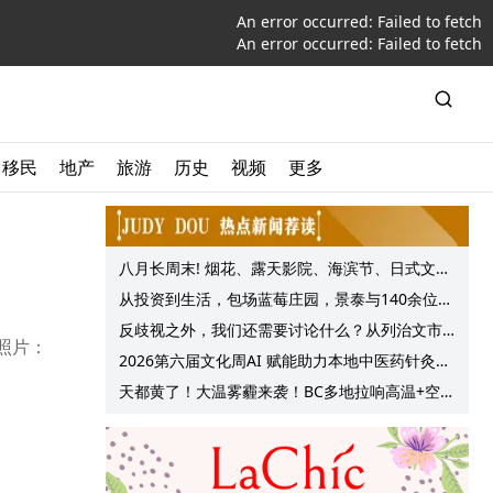
An error occurred:
Failed to fetch
An error occurred:
Failed to fetch
移民
地产
旅游
历史
视频
更多
八月长周末! 烟花、露天影院、海滨节、日式文化
节庆, 大温哥华各种精彩活动上线!
从投资到生活，包场蓝莓庄园，景泰与140余位客
户共享夏日”莓”好时光
反歧视之外，我们还需要讨论什么？从列治文市
。照片：
议会一项动议谈起
2026第六届文化周AI 赋能助力本地中医药针灸服
务提质升级
天都黄了！大温雾霾来袭！BC多地拉响高温+空气
质量预警 最高可达35°C！