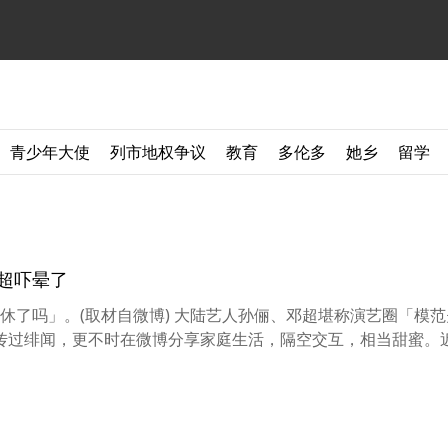
青少年大使
列市地权争议
教育
多伦多
她乡
留学
邓超吓晕了
了吗」。(取材自微博) 大陆艺人孙俪、邓超堪称演艺圈「模范
传过绯闻，更不时在微博分享家庭生活，隔空交互，相当甜蜜。