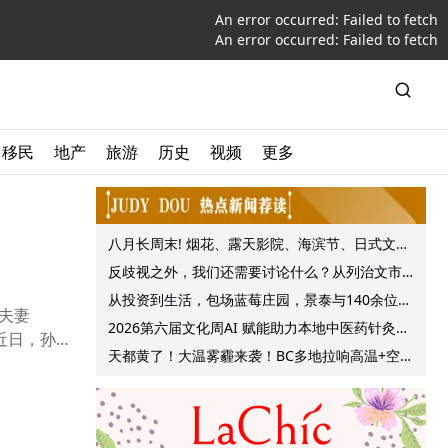
An error occurred:
Failed to fetch
An error occurred:
Failed to fetch
移民
地产
旅游
历史
视频
更多
八月长周末! 烟花、露天影院、海滨节、日式文化
节庆, 大温哥华各种精彩活动上线!
反歧视之外，我们还需要讨论什么？从列治文市
议会一项动议谈起
从投资到生活，包场蓝莓庄园，景泰与140余位客
夫妻
户共享夏日”莓”好时光
2026第六届文化周AI 赋能助力本地中医药针灸服
近日，孙俪
务提质升级
天都黄了！大温雾霾来袭！BC多地拉响高温+空气
质量预警 最高可达35°C！