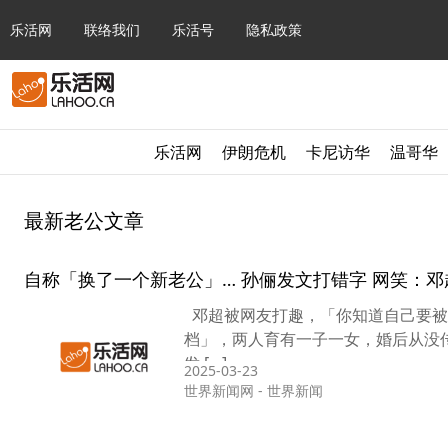
乐活网
联络我们
乐活号
隐私政策
乐活网
伊朗危机
卡尼访华
温哥华
最新老公文章
自称「换了一个新老公」… 孙俪发文打错字 网笑：
邓超被网友打趣，「你知道自己要被休
档」，两人育有一子一女，婚后从没
发 […]
2025-03-23
世界新闻网
-
世界新闻