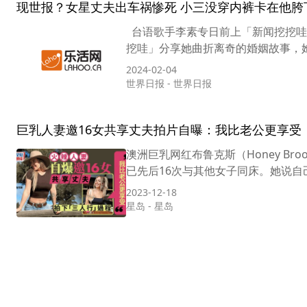
现世报？女星丈夫出车祸惨死 小三没穿内裤卡在他胯
台语歌手李素专日前上「新闻挖挖哇」分
挖哇」分享她曲折离奇的婚姻故事，她
2024-02-04
世界日报
-
世界日报
巨乳人妻邀16女共享丈夫拍片自曝：我比老公更享受
澳洲巨乳网红布鲁克斯（Honey B
已先后16次与其他女子同床。她说自
2023-12-18
星岛
-
星岛