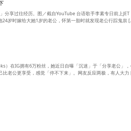
下
享过往经历。图／截自YouTube 台语歌手李素专日前上JE
24岁时嫁给大她1岁的老公，怀第一胎时就发现老公行踪鬼祟 […
rooks）在IG拥有6万粉丝，她近日自曝「沉迷」于「分享老公」
己比老公更享受，感觉「停不下来」。网友反应两极，有人大力 [