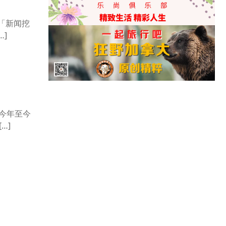
T「新闻挖
]
，今年至今
…]