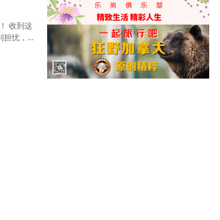
！ 收到这
到担忧，