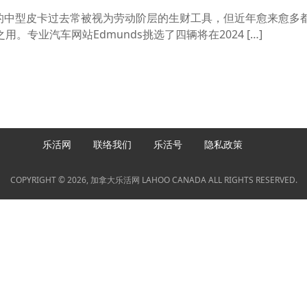
客货两用的中型皮卡过去常被视为劳动阶层的生财工具，但近年愈来愈多
专业汽车网站Edmunds挑选了四辆将在2024 […]
乐活网
联络我们
乐活号
隐私政策
COPYRIGHT © 2026, 加拿大乐活网 LAHOO CANADA ALL RIGHTS RESERVED.