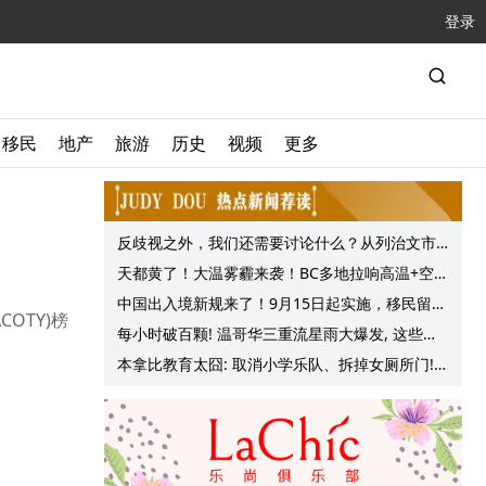
登录
移民
地产
旅游
历史
视频
更多
反歧视之外，我们还需要讨论什么？从列治文市
议会一项动议谈起
天都黄了！大温雾霾来袭！BC多地拉响高温+空气
质量预警 最高可达35°C！
中国出入境新规来了！9月15日起实施，移民留学
OTY)榜
中介迎来最强监管！
每小时破百颗! 温哥华三重流星雨大爆发, 这些最
佳观赏地点提前收藏!
本拿比教育太囧: 取消小学乐队、拆掉女厕所门!
Haini Xiao参选学务委员