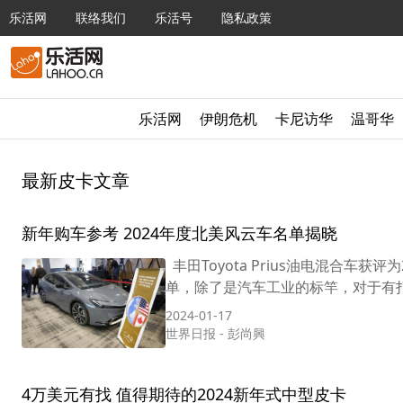
乐活网
联络我们
乐活号
隐私政策
乐活网
伊朗危机
卡尼访华
温哥华
最新皮卡文章
新年购车参考 2024年度北美风云车名单揭晓
丰田Toyota Prius油电混合车获
单，除了是汽车工业的标竿，对于有打算
2024-01-17
世界日报
-
彭尚興
4万美元有找 值得期待的2024新年式中型皮卡