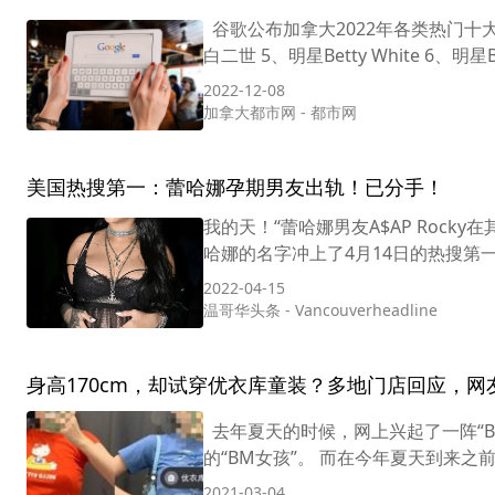
谷歌公布加拿大2022年各类热门十大热
白二世 5、明星Betty White 6、明星Bo
2022-12-08
加拿大都市网
-
都市网
美国热搜第一：蕾哈娜孕期男友出轨！已分手！
我的天！“蕾哈娜男友A$AP Roc
哈娜的名字冲上了4月14日的热搜第一
2022-04-15
温哥华头条
-
Vancouverheadline
身高170cm，却试穿优衣库童装？多地门店回应，
去年夏天的时候，网上兴起了一阵“B
的“BM女孩”。 而在今年夏天到来之
2021-03-04