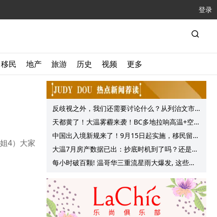
登录
移民
地产
旅游
历史
视频
更多
反歧视之外，我们还需要讨论什么？从列治文市
议会一项动议谈起
天都黄了！大温雾霾来袭！BC多地拉响高温+空气
质量预警 最高可达35°C！
中国出入境新规来了！9月15日起实施，移民留学
姐4）大家
中介迎来最强监管！
大温7月房产数据已出：抄底时机到了吗？还是再
等等？他们这么建议的
每小时破百颗! 温哥华三重流星雨大爆发, 这些最
佳观赏地点提前收藏!