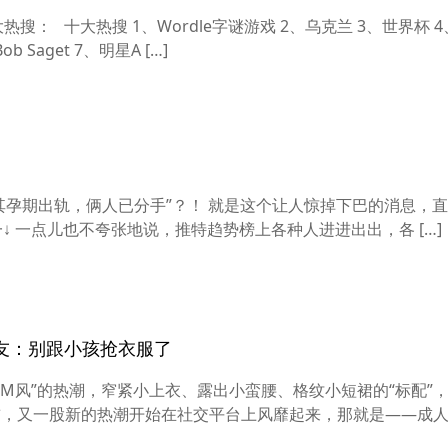
搜： 十大热搜 1、Wordle字谜游戏 2、乌克兰 3、世界杯 
b Saget 7、明星A […]
ky在其孕期出轨，俩人已分手”？！ 就是这个让人惊掉下巴的消息，
↓ 一点儿也不夸张地说，推特趋势榜上各种人进进出出，各 […]
网友：别跟小孩抢衣服了
M风”的热潮，窄紧小上衣、露出小蛮腰、格纹小短裙的“标配”
前，又一股新的热潮开始在社交平台上风靡起来，那就是——成人 [