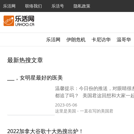
乐活网
联络我们
乐活号
隐私政策
乐活网
伊朗危机
卡尼访华
温哥华
最新热搜文章
___，女明星最好的医美
温馨提示：今日份的推送，对眼睛很友
都追了吗？ 美国君这回想和大家一起
2023-05-06
这里是美国
-
一直在写的美国君
2022加拿大谷歌十大热搜出炉！