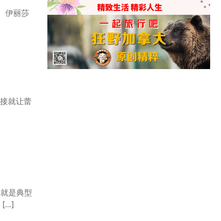
4、伊丽莎
直接就让蕾
，就是典型
…]