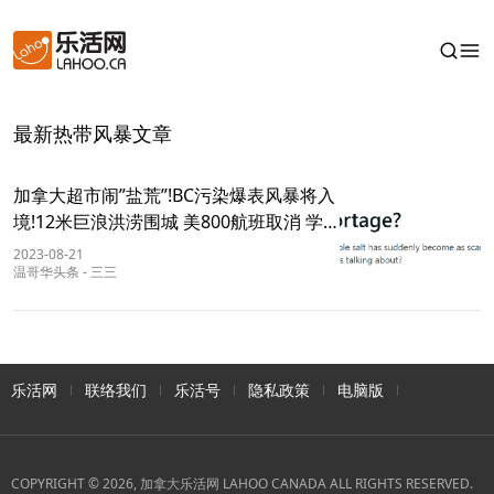
最新热带风暴文章
加拿大超市闹”盐荒”!BC污染爆表风暴将入
境!12米巨浪洪涝围城 美800航班取消 学
校停课！
2023-08-21
温哥华头条
-
三三
乐活网
联络我们
乐活号
隐私政策
电脑版
COPYRIGHT © 2026, 加拿大乐活网 LAHOO CANADA ALL RIGHTS RESERVED.