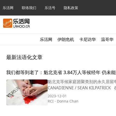
乐活网
联络我们
乐活号
隐私政策
乐活网
伊朗危机
卡尼访华
温哥华
最新法语化文章
我们都等到老了：魁北克省 3.84万人等候经年 仍
魁北克等候家庭团聚类别的永久居留申请
CANADIENNE / SEAN KILPAT
2023-12-01
RCI
-
Donna Chan