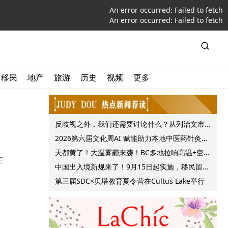
An error occurred:
Failed to fetch
An error occurred:
Failed to fetch
移民
地产
旅游
历史
视频
更多
反歧视之外，我们还需要讨论什么？从列治文市
议会一项动议谈起
2026第六届文化周AI 赋能助力本地中医药针灸服
务提质升级
天都黄了！大温雾霾来袭！BC多地拉响高温+空气
E
质量预警 最高可达35°C！
中国出入境新规来了！9月15日起实施，移民留学
中介迎来最强监管！
第三届SDC×贝塔教育夏令营在Cultus Lake举行