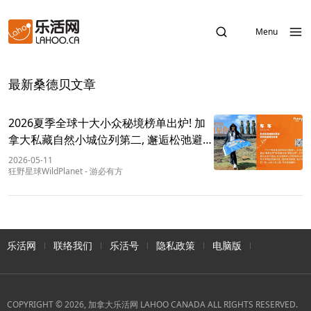
Menu
最新桑德贝文章
2026夏季全球十大小众秘境榜单出炉! 加
拿大私藏自然小城位列第二, 邂逅松弛避世
时光
2026-05-11
狂野星球WildPlanet
-
游必有方
乐活网
联络我们
乐活号
隐私政策
电脑版
COPYRIGHT © 2026, 加拿大乐活网 LAHOO CANADA ALL RIGHTS RESERVED.