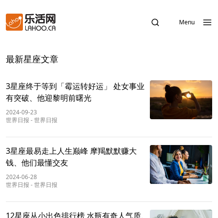
Menu
最新星座文章
3星座终于等到「霉运转好运」 处女事业
有突破、他迎黎明前曙光
2024-09-23
世界日报
-
世界日报
3星座最易走上人生巅峰 摩羯默默赚大
钱、他们最懂交友
2024-06-28
世界日报
-
世界日报
12星座从小出色排行榜 水瓶有奇人气质、