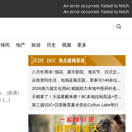
An error occurred:
Failed to fetch
An error occurred:
Failed to fetch
移民
地产
旅游
历史
视频
更多
八月长周末! 烟花、露天影院、海滨节、日式文化
节庆, 大温哥华各种精彩活动上线!
从投资到生活，包场蓝莓庄园，景泰与140余位客
户共享夏日”莓”好时光
2026第六届文化周AI 赋能助力本地中医药针灸服
。(路透)
务提质升级
天都黄了！大温雾霾来袭！BC多地拉响高温+空气
[…]
质量预警 最高可达35°C！
第三届SDC×贝塔教育夏令营在Cultus Lake举行