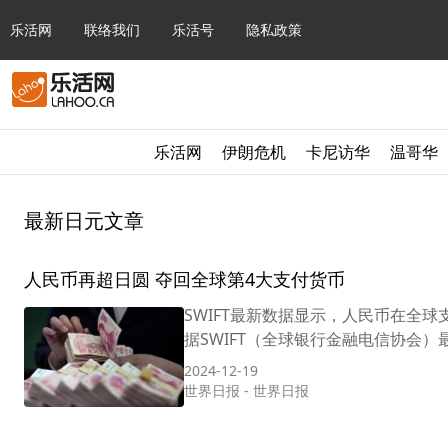
乐活网
联络我们
乐活号
隐私政策
乐活网
伊朗危机
卡尼访华
温哥华
最新日元文章
人民币再超日圆 夺回全球第4大支付货币
SWIFT最新数据显示，人民币在全
据SWIFT（全球银行金融电信协会）
2024-12-19
世界日报
-
世界日报