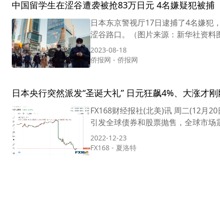
中国留学生在涩谷遭袭被抢83万日元 4名嫌疑犯被捕
日本东京警视厅17日逮捕了4名嫌犯，
涩谷路口。（图片来源：新华社资料图）
2023-08-18
侨报网
-
侨报网
日本央行突然派发“圣诞大礼” 日元狂飙4%、大涨才
FX168财经报社(北美)讯 周二(1
引发全球债券和股票抛售，全球市场震荡
2022-12-23
FX168
-
夏洛特