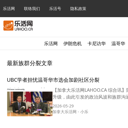
乐活网
联络我们
乐活号
隐私政策
乐活网
伊朗危机
卡尼访华
温哥华
最新族群分裂文章
UBC学者担忧温哥华市选会加剧社区分裂
【加拿大乐活网LAHOO.CA 综合
升级，由此引发的政治风波和族群沟通
2026-05-29
加拿大乐活网
-
小乐