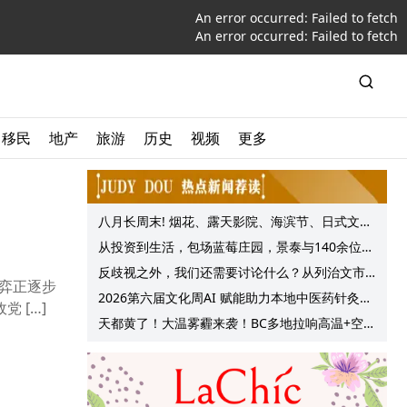
An error occurred:
Failed to fetch
An error occurred:
Failed to fetch
移民
地产
旅游
历史
视频
更多
八月长周末! 烟花、露天影院、海滨节、日式文化
节庆, 大温哥华各种精彩活动上线!
从投资到生活，包场蓝莓庄园，景泰与140余位客
户共享夏日”莓”好时光
反歧视之外，我们还需要讨论什么？从列治文市
博弈正逐步
议会一项动议谈起
2026第六届文化周AI 赋能助力本地中医药针灸服
 […]
务提质升级
天都黄了！大温雾霾来袭！BC多地拉响高温+空气
质量预警 最高可达35°C！