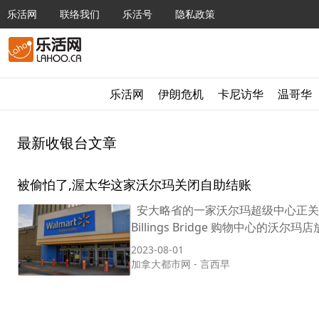
乐活网
联络我们
乐活号
隐私政策
乐活网
伊朗危机
卡尼访华
温哥华
最新收银台文章
被偷怕了,渥太华这家沃尔玛关闭自助结账
安大略省的一家沃尔玛超级中心正关闭
Billings Bridge 购物中心的
2023-08-01
加拿大都市网
-
言西早