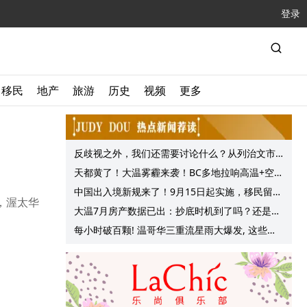
登录
移民
地产
旅游
历史
视频
更多
反歧视之外，我们还需要讨论什么？从列治文市
议会一项动议谈起
天都黄了！大温雾霾来袭！BC多地拉响高温+空气
质量预警 最高可达35°C！
中国出入境新规来了！9月15日起实施，移民留学
，渥太华
中介迎来最强监管！
大温7月房产数据已出：抄底时机到了吗？还是再
等等？他们这么建议的
每小时破百颗! 温哥华三重流星雨大爆发, 这些最
佳观赏地点提前收藏!