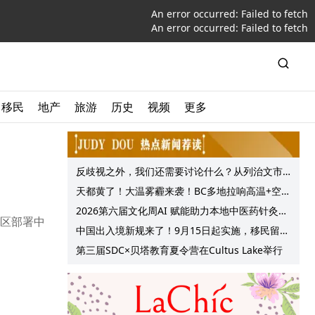
An error occurred:
Failed to fetch
An error occurred:
Failed to fetch
移民
地产
旅游
历史
视频
更多
反歧视之外，我们还需要讨论什么？从列治文市
议会一项动议谈起
天都黄了！大温雾霾来袭！BC多地拉响高温+空气
质量预警 最高可达35°C！
2026第六届文化周AI 赋能助力本地中医药针灸服
地区部署中
务提质升级
中国出入境新规来了！9月15日起实施，移民留学
中介迎来最强监管！
第三届SDC×贝塔教育夏令营在Cultus Lake举行