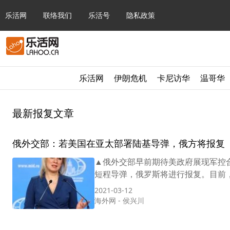
乐活网
联络我们
乐活号
隐私政策
乐活网
伊朗危机
卡尼访华
温哥华
最新报复文章
俄外交部：若美国在亚太部署陆基导弹，俄方将报复
▲俄外交部早前期待美政府展现军控合
短程导弹，俄罗斯将进行报复。目前，
2021-03-12
海外网
-
侯兴川