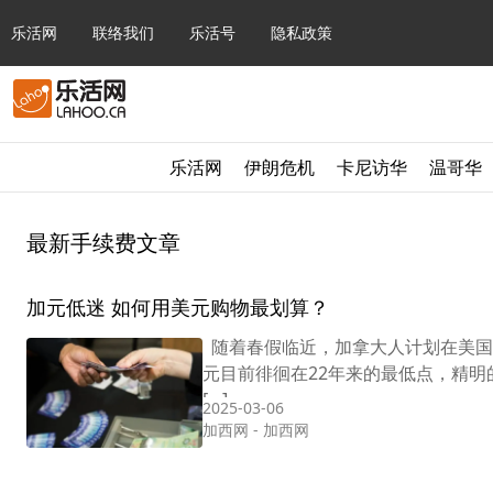
乐活网
联络我们
乐活号
隐私政策
乐活网
伊朗危机
卡尼访华
温哥华
最新手续费文章
加元低迷 如何用美元购物最划算？
随着春假临近，加拿大人计划在美国
元目前徘徊在22年来的最低点，精
[…]
2025-03-06
加西网
-
加西网