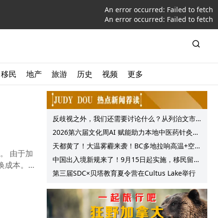
An error occurred:
Failed to fetch
An error occurred:
Failed to fetch
移民
地产
旅游
历史
视频
更多
反歧视之外，我们还需要讨论什么？从列治文市
议会一项动议谈起
2026第六届文化周AI 赋能助力本地中医药针灸服
务提质升级
天都黄了！大温雾霾来袭！BC多地拉响高温+空气
。 由于加
质量预警 最高可达35°C！
中国出入境新规来了！9月15日起实施，移民留学
换成本。
中介迎来最强监管！
第三届SDC×贝塔教育夏令营在Cultus Lake举行