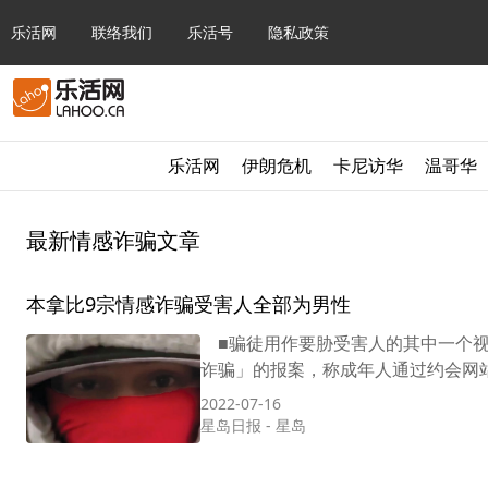
乐活网
联络我们
乐活号
隐私政策
乐活网
伊朗危机
卡尼访华
温哥华
最新情感诈骗文章
本拿比9宗情感诈骗受害人全部为男性
■骗徒用作要胁受害人的其中一个视
诈骗」的报案，称成年人通过约会网站
2022-07-16
星岛日报
-
星岛