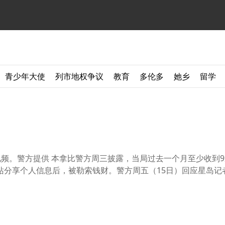
青少年大使
列市地权争议
教育
多伦多
她乡
留学
频。警方提供 本拿比警方周三披露，当局过去一个月至少收到9
分享个人信息后，被勒索钱财。警方周五（15日）回应星岛记者查