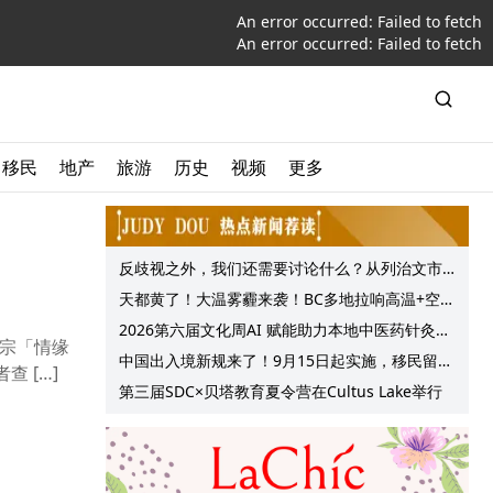
An error occurred:
Failed to fetch
An error occurred:
Failed to fetch
移民
地产
旅游
历史
视频
更多
反歧视之外，我们还需要讨论什么？从列治文市
议会一项动议谈起
天都黄了！大温雾霾来袭！BC多地拉响高温+空气
质量预警 最高可达35°C！
2026第六届文化周AI 赋能助力本地中医药针灸服
宗「情缘
务提质升级
中国出入境新规来了！9月15日起实施，移民留学
 […]
中介迎来最强监管！
第三届SDC×贝塔教育夏令营在Cultus Lake举行