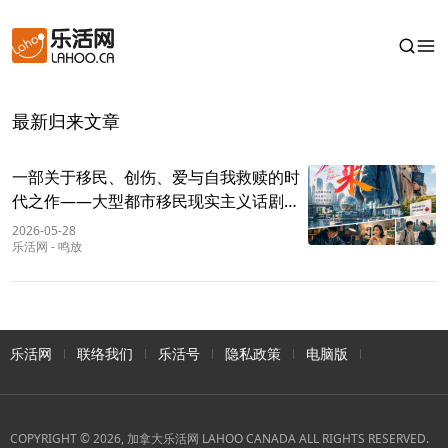
最新归来文章
一部关于移民、创伤、爱与自我救赎的时
代之作——大型都市移民现实主义话剧
《归来》
2026-05-28
乐活网
-
鸣放
乐活网
联络我们
乐活号
隐私政策
电脑版
COPYRIGHT © 2026, 加拿大乐活网 LAHOO CANADA ALL RIGHTS RESERVED.