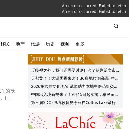
An error occurred:
Failed to fetch
An error occurred:
Failed to fetch
移民
地产
旅游
历史
视频
更多
反歧视之外，我们还需要讨论什么？从列治文市
议会一项动议谈起
天都黄了！大温雾霾来袭！BC多地拉响高温+空气
质量预警 最高可达35°C！
2026第六届文化周AI 赋能助力本地中医药针灸服
俄军的抵
务提质升级
中国出入境新规来了！9月15日起实施，移民留学
[…]
中介迎来最强监管！
第三届SDC×贝塔教育夏令营在Cultus Lake举行