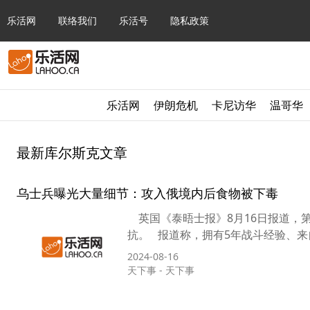
乐活网
联络我们
乐活号
隐私政策
乐活网
伊朗危机
卡尼访华
温哥华
最新库尔斯克文章
乌士兵曝光大量细节：攻入俄境内后食物被下毒
英国《泰晤士报》8月16日报道，
抗。 报道称，拥有5年战斗经验、来
2024-08-16
天下事
-
天下事