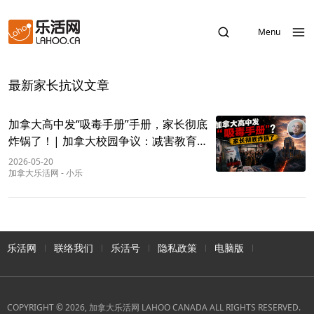
Menu
最新家长抗议文章
加拿大高中发“吸毒手册”手册，家长彻底
炸锅了！| 加拿大校园争议：减害教育，
还是变相纵容？
2026-05-20
加拿大乐活网
-
小乐
乐活网
联络我们
乐活号
隐私政策
电脑版
COPYRIGHT © 2026, 加拿大乐活网 LAHOO CANADA ALL RIGHTS RESERVED.