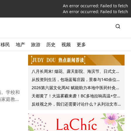
An error occurred:
Failed to fetch
An error occurred:
Failed to fetch
移民
地产
旅游
历史
视频
更多
八月长周末! 烟花、露天影院、海滨节、日式文化
节庆, 大温哥华各种精彩活动上线!
从投资到生活，包场蓝莓庄园，景泰与140余位客
户共享夏日”莓”好时光
2026第六届文化周AI 赋能助力本地中医药针灸服
满。学校和
务提质升级
天都黄了！大温雾霾来袭！BC多地拉响高温+空气
与家庭教育
质量预警 最高可达35°C！
反歧视之外，我们还需要讨论什么？从列治文市
议会一项动议谈起