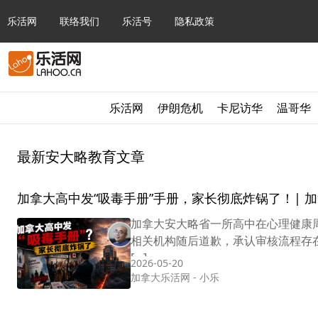
乐活网
联络我们
乐活号
隐私政策
乐活网
伊朗危机
卡尼访华
温哥华
最新安大略教育文章
加拿大高中发“吸毒手册”手册，家长彻底炸锅了！|
加拿大安大略省一所高中在心理健康
相关机构随后道歉，承认审核流程存
[…]
2026-05-20
加拿大乐活网
-
小乐