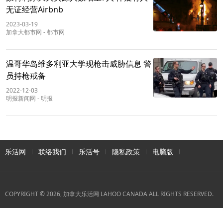
无证经营Airbnb
2023-03-19
加拿大都市网
-
都市网
温哥华岛维多利亚大学现枪击威胁信息 警
员持枪戒备
2022-12-03
明报新闻网
-
明报
乐活网
联络我们
乐活号
隐私政策
电脑版
COPYRIGHT © 2026, 加拿大乐活网 LAHOO CANADA ALL RIGHTS RESERVED.