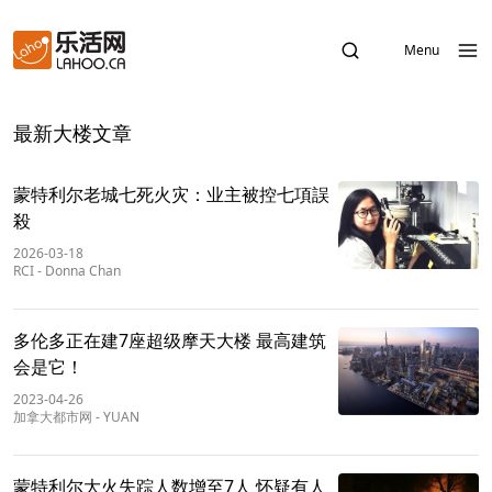
Menu
最新大楼文章
蒙特利尔老城七死火灾：业主被控七項誤
殺
2026-03-18
RCI
-
Donna Chan
多伦多正在建7座超级摩天大楼 最高建筑
会是它！
2023-04-26
加拿大都市网
-
YUAN
蒙特利尔大火失踪人数增至7人 怀疑有人