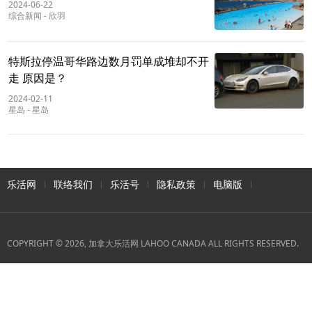
2024-06-22
综合新闻
-
欣羽
特斯拉停温哥华路边数月罚单成堆却不开
走 原因是？
2024-02-11
星岛
-
星岛
乐活网
联络我们
乐活号
隐私政策
电脑版
COPYRIGHT © 2026, 加拿大乐活网 LAHOO CANADA ALL RIGHTS RESERVED.