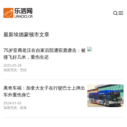
最新埃德蒙顿市文章
75岁亚裔老汉在自家后院遭驼鹿袭击：被
撞飞好几米，重伤生还
2025-05-28
加国无忧
-
无忧
离奇车祸：加拿大女子在行驶巴士上摔出
车外重伤身亡
2024-01-02
加国无忧
-
谈海