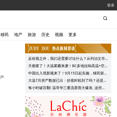
登录
移民
地产
旅游
历史
视频
更多
反歧视之外，我们还需要讨论什么？从列治文市
议会一项动议谈起
天都黄了！大温雾霾来袭！BC多地拉响高温+空气
质量预警 最高可达35°C！
中国出入境新规来了！9月15日起实施，移民留学
之声
中介迎来最强监管！
大温7月房产数据已出：抄底时机到了吗？还是再
等等？他们这么建议的
每小时破百颗! 温哥华三重流星雨大爆发, 这些最
佳观赏地点提前收藏!