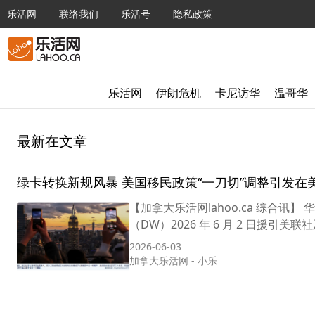
乐活网
联络我们
乐活号
隐私政策
乐活网
伊朗危机
卡尼访华
温哥华
最新在文章
绿卡转换新规风暴 美国移民政策“一刀切”调整引发在
【加拿大乐活网lahoo.ca 综合
（DW）2026 年 6 月 2 日援
2026-06-03
加拿大乐活网
-
小乐