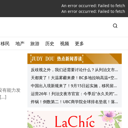
An error occurred:
Failed to fetch
An error occurred:
Failed to fetch
移民
地产
旅游
历史
视频
更多
反歧视之外，我们还需要讨论什么？从列治文市
议会一项动议谈起
天都黄了！大温雾霾来袭！BC多地拉响高温+空气
质量预警 最高可达35°C！
中国出入境新规来了！9月15日起实施，移民留学
没有能力发
中介迎来最强监管！
运营26年！列治文夜市官宣：今季后“永久关闭”！
…]
9月20日最后一天！网友热议！保守党抛出拯救方
炸锅！倒数第二！UBC商学院全球排名垫底！落
案！
后4所加拿大名校！MBA毕业生近半找不到工作！
网友评论更扎心！