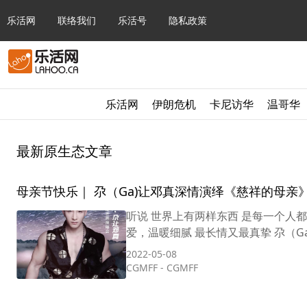
乐活网
联络我们
乐活号
隐私政策
乐活网
伊朗危机
卡尼访华
温哥华
最新原生态文章
母亲节快乐｜ 尕（Ga)让邓真深情演绎《慈祥的母亲
听说 世界上有两样东西 是每一个人都
2022-05-08
CGMFF
-
CGMFF