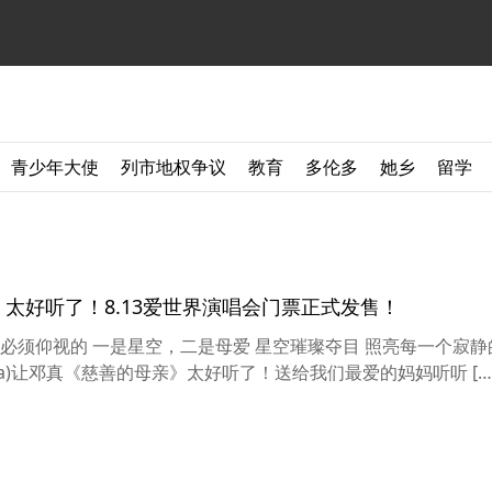
青少年大使
列市地权争议
教育
多伦多
她乡
留学
》太好听了！8.13爱世界演唱会门票正式发售！
必须仰视的 一是星空，二是母爱 星空璀璨夺目 照亮每一个寂静
爱，温暖细腻 最长情又最真挚 尕（Ga)让邓真《慈善的母亲》太好听了！送给我们