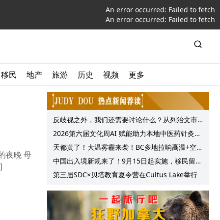
An error occurred:
Failed to fetch
An error occurred:
Failed to fetch
移民
地产
旅游
历史
视频
更多
反歧视之外，我们还需要讨论什么？从列治文市
议会一项动议谈起
2026第六届文化周AI 赋能助力本地中医药针灸服
务提质升级
天都黄了！大温雾霾来袭！BC多地拉响高温+空气
的夜晚 母
质量预警 最高可达35°C！
中国出入境新规来了！9月15日起实施，移民留学
最爱的妈妈听听 […]
中介迎来最强监管！
第三届SDC×贝塔教育夏令营在Cultus Lake举行