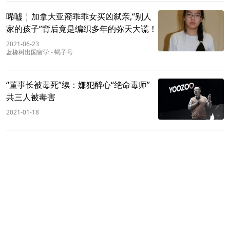
唏嘘 ¦ 加拿大亚裔乖乖女买凶弑亲,“别人
家的孩子”背后竟是编织多年的弥天大谎！
2021-06-23
蓝橡树出国留学
-
蝎子号
“董事长被毒死”续：嫌犯醉心“绝命毒师”
共三人被毒害
2021-01-18