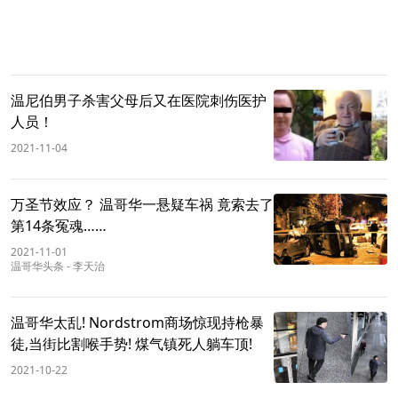
温尼伯男子杀害父母后又在医院刺伤医护
人员！
2021-11-04
万圣节效应？ 温哥华一悬疑车祸 竟索去了
第14条冤魂……
2021-11-01
温哥华头条
-
李天治
温哥华太乱! Nordstrom商场惊现持枪暴
徒,当街比割喉手势! 煤气镇死人躺车顶!
2021-10-22