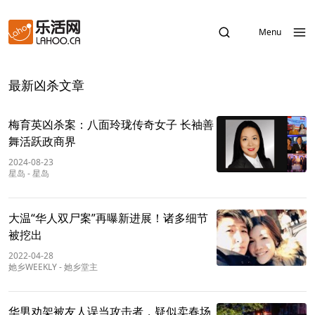
Menu
最新凶杀文章
梅育英凶杀案：八面玲珑传奇女子 长袖善
舞活跃政商界
2024-08-23
星岛
-
星岛
大温“华人双尸案”再曝新进展！诸多细节
被挖出
2022-04-28
她乡WEEKLY
-
她乡堂主
华男劝架被友人误当攻击者，疑似卖春场