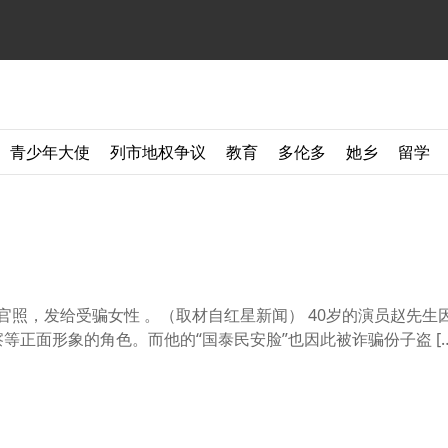
青少年大使
列市地权争议
教育
多伦多
她乡
留学
官照，发给受骗女性 。（取材自红星新闻） 40岁的演员赵先生
等正面形象的角色。而他的“国泰民安脸”也因此被诈骗份子盗 […