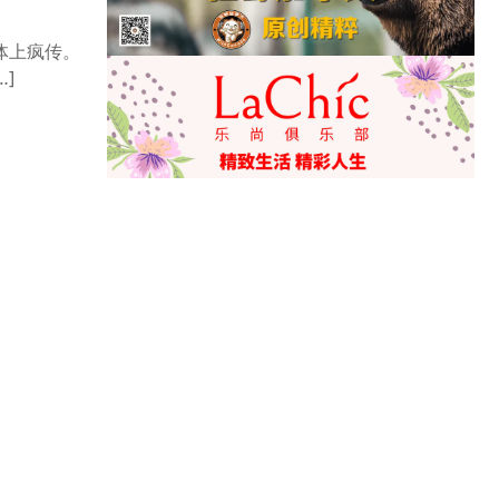
体上疯传。
]