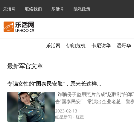
乐活网
联络我们
乐活号
隐私政策
乐活网
伊朗危机
卡尼访华
温哥华
最新军官文章
专骗女性的“国泰民安脸”，原来长这样…
诈骗份子盗用照片合成“赵胜利”的军
去“国泰民安”，常演出企业老总、警察
2023-02-13
红星新闻
-
红星