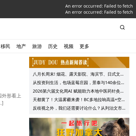
An error occurred:
Failed to fetch
An error occurred:
Failed to fetch
移民
地产
旅游
历史
视频
更多
八月长周末! 烟花、露天影院、海滨节、日式文化
节庆, 大温哥华各种精彩活动上线!
从投资到生活，包场蓝莓庄园，景泰与140余位客
户共享夏日”莓”好时光
2026第六届文化周AI 赋能助力本地中医药针灸服
因外形看上
务提质升级
天都黄了！大温雾霾来袭！BC多地拉响高温+空气
]
质量预警 最高可达35°C！
反歧视之外，我们还需要讨论什么？从列治文市
议会一项动议谈起