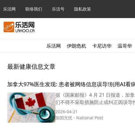
乐活网
联络我们
乐活号
隐私政策
乐活网
伊朗危机
卡尼访华
温哥华
最新健康信息文章
加拿大97%医生发现: 患者被网络信息误导!别用AI看病
据《国家邮报》4 月 21 日报道，加拿
们不得不采取措施防止或纠正因误导性
2026-04-21
加国无忧
-
National Post