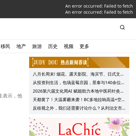
An error occurred:
Failed to fetch
An error occurred:
Failed to fetch
移民
地产
旅游
历史
视频
更多
八月长周末! 烟花、露天影院、海滨节、日式文化
节庆, 大温哥华各种精彩活动上线!
从投资到生活，包场蓝莓庄园，景泰与140余位客
户共享夏日”莓”好时光
2026第六届文化周AI 赋能助力本地中医药针灸服
医生表示，他
务提质升级
天都黄了！大温雾霾来袭！BC多地拉响高温+空气
质量预警 最高可达35°C！
反歧视之外，我们还需要讨论什么？从列治文市
议会一项动议谈起