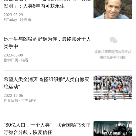
发明」：人类8年内可获永生
2023-03-29
EtToday
-
叶睿涵
她一生与凶猛的野狮为伴，最终却死于人
类手中
2023-03-09
物种日历
-
猫吞
希望人类全消灭 奇怪组织推“人类自愿灭
绝运动”
2022-12-06
世界日报
-
世界日报
“80亿人口，一个人类”：联合国秘书长呼
吁弥合分歧，恢复信任