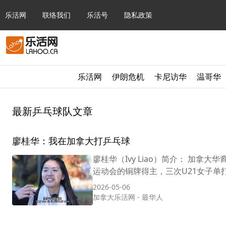
乐活网
联络我们
乐活号
隐私政策
乐活网
伊朗危机
卡尼访华
温哥华
最新乒乓球队文章
廖桂华：我在加拿大打乒乓球
廖桂华（Ivy Liao）简介： 加
运动会的铜牌得主，三次U21女子单打
2026-05-06
加拿大乐活网
-
最华人