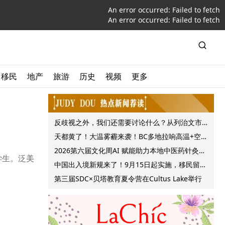
An error occurred:
Failed to fetch
An error occurred:
Failed to fetch
移民
地产
旅游
历史
视频
更多
反歧视之外，我们还需要讨论什么？从列治文市
议会一项动议谈起
天都黄了！大温雾霾来袭！BC多地拉响高温+空气
质量预警 最高可达35°C！
2026第六届文化周AI 赋能助力本地中医药针灸服
学生。泛美
务提质升级
中国出入境新规来了！9月15日起实施，移民留学
中介迎来最强监管！
第三届SDC×贝塔教育夏令营在Cultus Lake举行