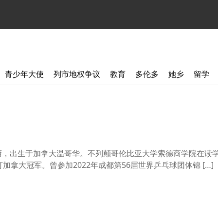
青少年大使
列市地权争议
教育
多伦多
她乡
留学
拿大华裔，出生于加拿大温哥华。不列颠哥伦比亚大学索德商学院在读
加拿大冠军。曾参加2022年成都第56届世界乒乓球团体锦 […]