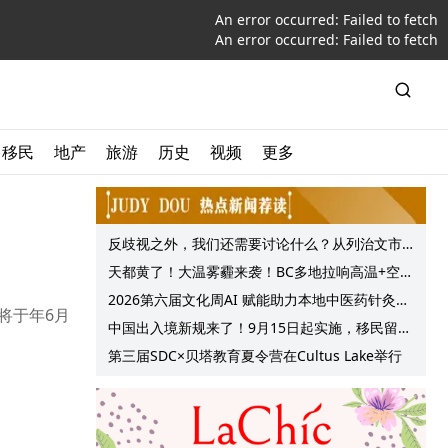
An error occurred:
Failed to fetch
An error occurred:
Failed to fetch
移民
地产
旅游
历史
视频
更多
反歧视之外，我们还需要讨论什么？从列治文市
议会一项动议谈起
天都黄了！大温雾霾来袭！BC多地拉响高温+空气
质量预警 最高可达35°C！
2026第六届文化周AI 赋能助力本地中医药针灸服
将于年6月
务提质升级
中国出入境新规来了！9月15日起实施，移民留学
中介迎来最强监管！
第三届SDC×贝塔教育夏令营在Cultus Lake举行