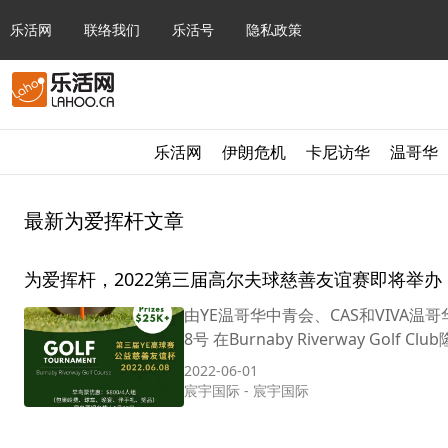
乐活网
联络我们
乐活号
隐私政策
乐活网
伊朗危机
卡尼访华
温哥华
最新为爱挥杆文章
为爱挥杆，2022第三届高尔夫球慈善友谊赛即将举办
由YE温哥华中青会、CAS和VIVA
8号 在Burnaby Riverway Golf
2022-06-01
宸宇国际
-
宸宇国际