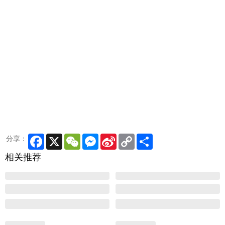
Facebook
X
WeChat
Messenger
Sina
Copy
Share
分享：
Weibo
Link
相关推荐