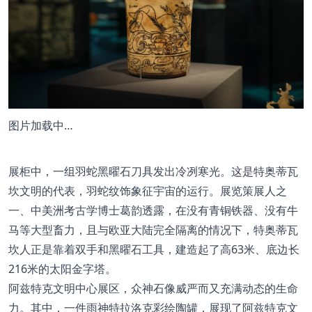
图片加载中…
展柜中，一组羽蛇黑曜石刀具发出冷冽寒光。这是特奥蒂瓦
坎文明的代表，羽蛇纹饰象征宇宙的运行。展览策展人之
一、中美洲考古学博士葛韵透露，在没有青铜铁器、没有牛
马等大型畜力，且与欧亚大陆完全隔离的情况下，特奥蒂瓦
坎人正是靠着双手和黑曜石工具，建造起了高63米、底边长
216米的太阳金字塔。
阿兹特克文明中心展区，众神石像威严而又充满动态的生命
力。其中，一件雨神特拉洛克彩绘陶罐，展现了阿兹特克文