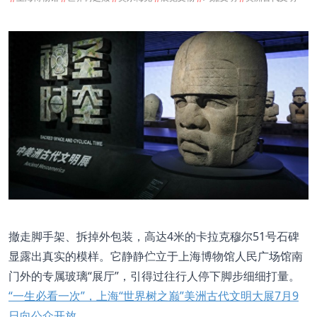
撤走脚手架、拆掉外包装，高达4米的卡拉克穆尔51号石碑
显露出真实的模样。它静静伫立于上海博物馆人民广场馆南
门外的专属玻璃“展厅”，引得过往行人停下脚步细细打量。
“一生必看一次”，上海“世界树之巅”美洲古代文明大展7月9
日向公众开放