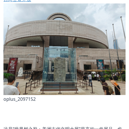
oplus_2097152