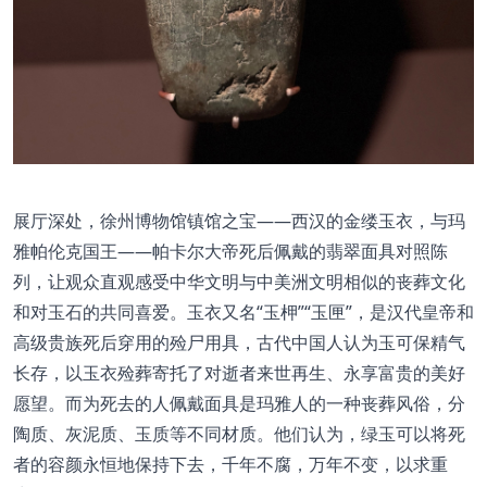
展厅深处，徐州博物馆镇馆之宝——西汉的金缕玉衣，与玛
雅帕伦克国王——帕卡尔大帝死后佩戴的翡翠面具对照陈
列，让观众直观感受中华文明与中美洲文明相似的丧葬文化
和对玉石的共同喜爱。玉衣又名“玉柙”“玉匣”，是汉代皇帝和
高级贵族死后穿用的殓尸用具，古代中国人认为玉可保精气
长存，以玉衣殓葬寄托了对逝者来世再生、永享富贵的美好
愿望。而为死去的人佩戴面具是玛雅人的一种丧葬风俗，分
陶质、灰泥质、玉质等不同材质。他们认为，绿玉可以将死
者的容颜永恒地保持下去，千年不腐，万年不变，以求重