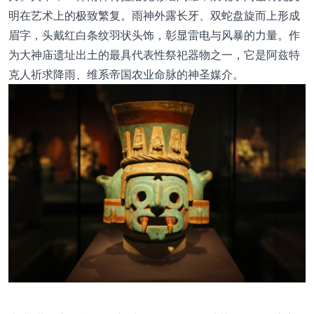
明在艺术上的极致繁复。雨神外露长牙、双蛇盘旋而上形成
眉字，头戴红白条纹羽状头饰，彰显雷电与风暴的力量。作
为大神庙遗址出土的最具代表性祭祀器物之一，它是阿兹特
克人祈求降雨、维系帝国农业命脉的神圣媒介。