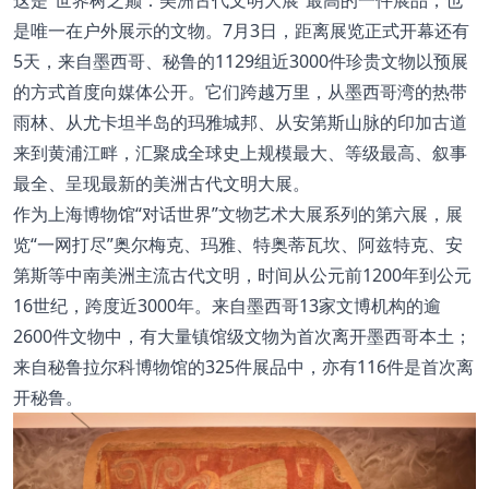
这是“世界树之巅：美洲古代文明大展”最高的一件展品，也
是唯一在户外展示的文物。7月3日，距离展览正式开幕还有
5天，来自墨西哥、秘鲁的1129组近3000件珍贵文物以预展
的方式首度向媒体公开。它们跨越万里，从墨西哥湾的热带
雨林、从尤卡坦半岛的玛雅城邦、从安第斯山脉的印加古道
来到黄浦江畔，汇聚成全球史上规模最大、等级最高、叙事
最全、呈现最新的美洲古代文明大展。
作为上海博物馆“对话世界”文物艺术大展系列的第六展，展
览“一网打尽”奥尔梅克、玛雅、特奥蒂瓦坎、阿兹特克、安
第斯等中南美洲主流古代文明，时间从公元前1200年到公元
16世纪，跨度近3000年。来自墨西哥13家文博机构的逾
2600件文物中，有大量镇馆级文物为首次离开墨西哥本土；
来自秘鲁拉尔科博物馆的325件展品中，亦有116件是首次离
开秘鲁。