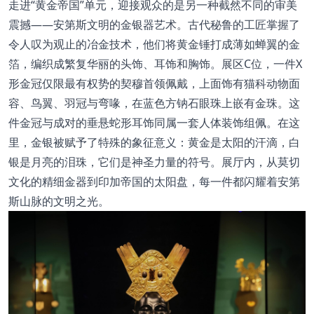
走进“黄金帝国”单元，迎接观众的是另一种截然不同的审美
震撼——安第斯文明的金银器艺术。古代秘鲁的工匠掌握了
令人叹为观止的冶金技术，他们将黄金锤打成薄如蝉翼的金
箔，编织成繁复华丽的头饰、耳饰和胸饰。展区C位，一件X
形金冠仅限最有权势的契穆首领佩戴，上面饰有猫科动物面
容、鸟翼、羽冠与弯喙，在蓝色方钠石眼珠上嵌有金珠。这
件金冠与成对的垂悬蛇形耳饰同属一套人体装饰组佩。在这
里，金银被赋予了特殊的象征意义：黄金是太阳的汗滴，白
银是月亮的泪珠，它们是神圣力量的符号。展厅内，从莫切
文化的精细金器到印加帝国的太阳盘，每一件都闪耀着安第
斯山脉的文明之光。