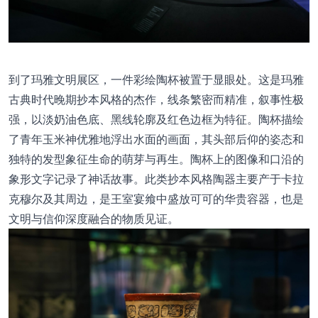
到了玛雅文明展区，一件彩绘陶杯被置于显眼处。这是玛雅
古典时代晚期抄本风格的杰作，线条繁密而精准，叙事性极
强，以淡奶油色底、黑线轮廓及红色边框为特征。陶杯描绘
了青年玉米神优雅地浮出水面的画面，其头部后仰的姿态和
独特的发型象征生命的萌芽与再生。陶杯上的图像和口沿的
象形文字记录了神话故事。此类抄本风格陶器主要产于卡拉
克穆尔及其周边，是王室宴飨中盛放可可的华贵容器，也是
文明与信仰深度融合的物质见证。