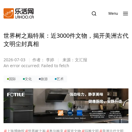
Menu
世界树之巅特展：近3000件文物，揭开美洲古代
文明尘封真相
2026-07-03
|
作者：
李婷
|
来源：
文汇报
An error occurred:
Failed to fetch
国际
文化
旅游
艺术
#
#
#
#
#
#
上海博物馆
世界树之巅
奥尔梅克
展览文物
玛雅文明
美洲古代文明