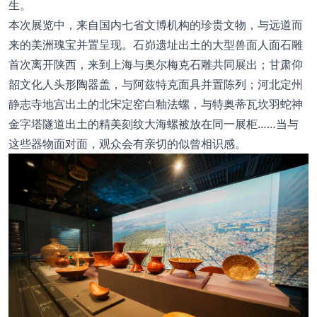
生。
本次展览中，来自国内七省文博机构的珍贵文物，与远道而
来的美洲瑰宝并置呈现。石峁遗址出土的大型兽面人面石雕
首次离开陕西，来到上海与奥尔梅克石雕共同展出；甘肃仰
韶文化人头形陶器盖，与阿兹特克面具并置陈列；河北定州
静志寺地宫出土的北宋定窑白釉法螺，与特奥蒂瓦坎羽蛇神
金字塔隧道出土的精美刻纹大海螺被放在同一展柜……当与
这些器物面对面，观众会有亲切的似曾相识感。