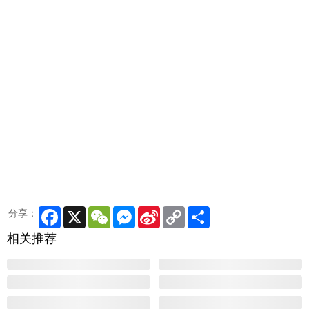
Facebook
X
WeChat
Messenger
Sina
Copy
Share
分享：
Weibo
Link
相关推荐