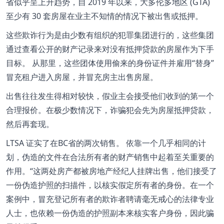
省似乎呈上升趋势，自 2019 年以来，大多伦多地区 (GTA)
至少有 30 套房屋在业主不知情的情况下被出售或抵押。
这些欺诈行为是由少数有组织的犯罪集团进行的，这些集团
通过查看公开的财产记录来对没有抵押贷款的房屋作为下手
目标。 从那里，这些团体使用偷来的身份证件并雇用“替身”
冒充租户进入房屋，并冒充房主出售房屋。
出售往往发生得相对较快，假业主会接受他们收到的第一个
合理报价。在极少数情况下，诈骗犯会先为房屋抵押贷款，
然后再套现。
LTSA 证实了在BC省的两次销售。 依靠一个几乎相同的计
划，伪造的文件在合法所有者的财产销售中起着至关重要的
作用。“这两处房产都被房地产经纪人挂牌出售，他们接受了
一份伪造护照的扫描件，以核实假定所有者的身份。在一个
案例中，冒充登记所有者的欺诈者聘请毫无戒心的法律专业
人士，也依赖一份伪造的护照副本来核实客户身份，因此骗