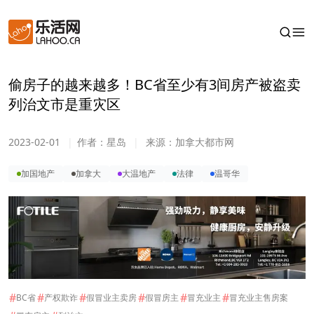
偷房子的越来越多！BC省至少有3间房产被盗卖
列治文市是重灾区
2023-02-01
|
作者：
星岛
|
来源：
加拿大都市网
加国地产
加拿大
大温地产
法律
温哥华
#
#
#
#
#
#
BC省
产权欺诈
假冒业主卖房
假冒房主
冒充业主
冒充业主售房案