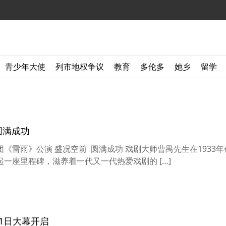
青少年大使
列市地权争议
教育
多伦多
她乡
留学
临 温哥华话剧团《雷雨》公演 盛况空前 圆满成功
华话剧团《雷雨》公演 盛况空前 圆满成功 戏剧大师曹禺先生在1933
一座里程碑，滋养着一代又一代热爱戏剧的 […]
月1日大幕开启