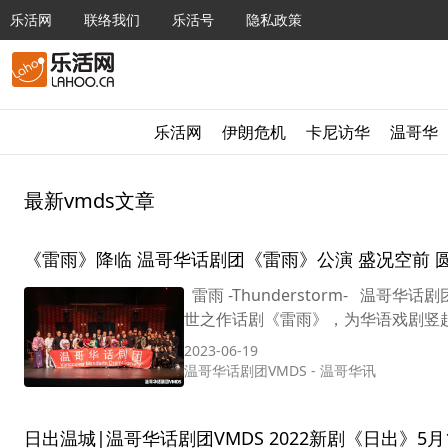
乐活网
联络我们
乐活号
隐私政策
乐活网
伊朗危机
卡尼访华
温哥华
最新vmds文章
《雷雨》降
雷雨 -Thunderstorm- 温哥
世之作话剧《雷雨》，为华语戏剧竖起
2023-06-19
温哥华话剧团VMDS
-
温哥华讯
日出温城|温哥华话剧团VMDS 2022新剧《日出》5