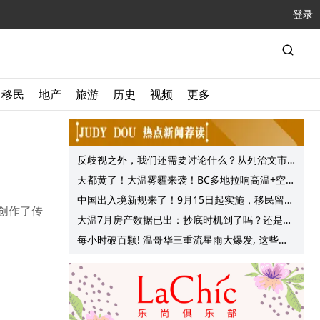
登录
移民
地产
旅游
历史
视频
更多
反歧视之外，我们还需要讨论什么？从列治文市
议会一项动议谈起
天都黄了！大温雾霾来袭！BC多地拉响高温+空气
质量预警 最高可达35°C！
中国出入境新规来了！9月15日起实施，移民留学
年创作了传
中介迎来最强监管！
大温7月房产数据已出：抄底时机到了吗？还是再
等等？他们这么建议的
每小时破百颗! 温哥华三重流星雨大爆发, 这些最
佳观赏地点提前收藏!