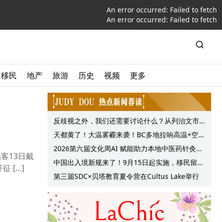
An error occurred:
Failed to fetch
An error occurred:
Failed to fetch
移民
地产
旅游
历史
视频
更多
反歧视之外，我们还需要讨论什么？从列治文市
议会一项动议谈起
天都黄了！大温雾霾来袭！BC多地拉响高温+空气
质量预警 最高可达35°C！
2026第六届文化周AI 赋能助力本地中医药针灸服
客13日戴
务提质升级
中国出入境新规来了！9月15日起实施，移民留学
 […]
中介迎来最强监管！
第三届SDC×贝塔教育夏令营在Cultus Lake举行