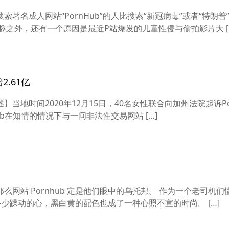
著名成人网站“PornHub”的人比搜索“新冠病毒”或者“特朗普
趣之外，还有一个原因是最近P站爆发的儿童性侵与偷拍影片大 [
.61亿
述】当地时间2020年12月15日，40名女性联合向加州法院起诉Po
hub在知情的情况下与一间非法性交易网站 […]
网站 Pornhub 定是他们眼中的乌托邦。 作为一个老司机们
了多少躁动的心，黑白黄的配色也成了一种心照不宣的时尚。 […]