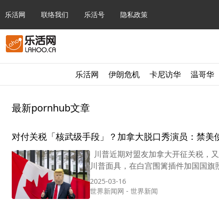
乐活网
联络我们
乐活号
隐私政策
乐活网
伊朗危机
卡尼访华
温哥华
最新pornhub文章
对付关税「核武级手段」？加拿大脱口秀演员：禁美使用
川普近期对盟友加拿大开征关税，又
川普面具，在白宫围篱插件加国国旗照相
2025-03-16
世界新闻网
-
世界新闻