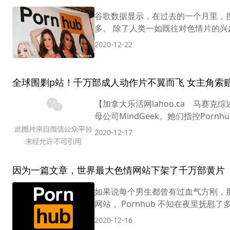
谷歌数据显示，在过去的一个月里，搜索
多。 除了人类一如既往对色情片的兴
2020-12-22
全球围剿p站！千万部成人动作片不翼而飞 女主角索赔2
【加拿大乐活网lahoo.ca 马赛克综
母公司MindGeek。她们指控Porn
2020-12-17
因为一篇文章，世界最大色情网站下架了千万部黄片
如果说每个男生都曾有过血气方刚，那么
网站， Pornhub 不知在夜里抚慰
2020-12-16