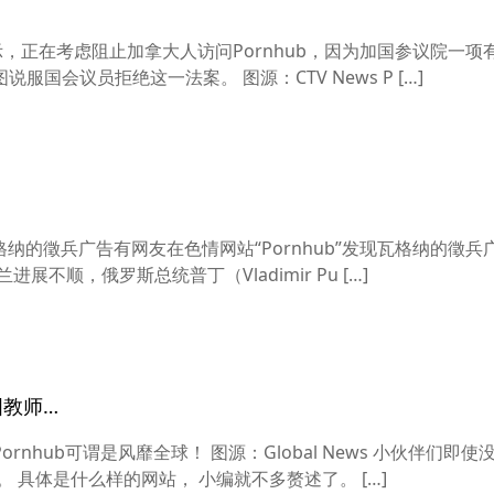
示，正在考虑阻止加拿大人访问Pornhub，因为加国参议院一项
国会议员拒绝这一法案。 图源：CTV News P […]
瓦格纳的徵兵广告有网友在色情网站“Pornhub”发现瓦格纳的徵
不顺，俄罗斯总统普丁（Vladimir Pu […]
国教师…
rnhub可谓是风靡全球！ 图源：Global News 小伙伴们即
网站， 也或多或少的听说过它的大名。 具体是什么样的网站， 小编就不多赘述了。 […]