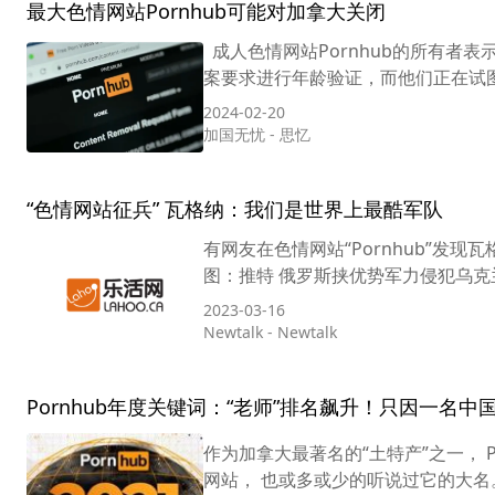
最大色情网站Pornhub可能对加拿大关闭
成人色情网站Pornhub的所有者表
案要求进行年龄验证，而他们正在试图说服
2024-02-20
加国无忧
-
思忆
“色情网站征兵” 瓦格纳：我们是世界上最酷军队
有网友在色情网站“Pornhub”发现
图：推特 俄罗斯挟优势军力侵犯乌克兰进展
2023-03-16
Newtalk
-
Newtalk
Pornhub年度关键词：“老师”排名飙升！只因一名中
作为加拿大最著名的“土特产”之一， Po