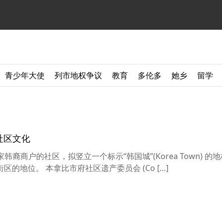
青少年大使
列市地权争议
教育
多伦多
她乡
留学
社区文化
韩裔商户的社区，拟竖立一个标示“韩国城”(Korea Town) 的
的地位。 本拿比市府社区遗产委员会 (Co […]