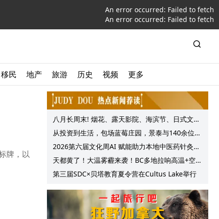
An error occurred:
Failed to fetch
An error occurred:
Failed to fetch
移民
地产
旅游
历史
视频
更多
八月长周末! 烟花、露天影院、海滨节、日式文化
节庆, 大温哥华各种精彩活动上线!
从投资到生活，包场蓝莓庄园，景泰与140余位客
户共享夏日”莓”好时光
2026第六届文化周AI 赋能助力本地中医药针灸服
地标牌，以
务提质升级
天都黄了！大温雾霾来袭！BC多地拉响高温+空气
质量预警 最高可达35°C！
第三届SDC×贝塔教育夏令营在Cultus Lake举行