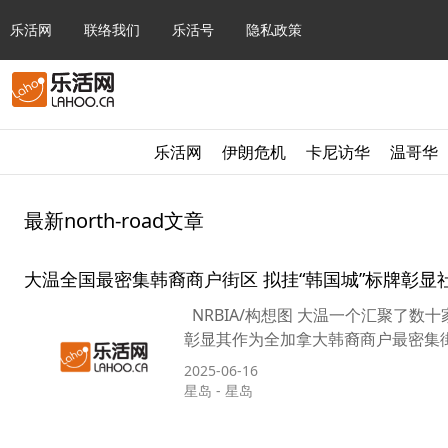
乐活网
联络我们
乐活号
隐私政策
乐活网
伊朗危机
卡尼访华
温哥华
最新north-road文章
大温全国最密集韩裔商户街区 拟挂“韩国城”标牌彰显
NRBIA/构想图 大温一个汇聚了数十家
彰显其作为全加拿大韩裔商户最密集街区
2025-06-16
星岛
-
星岛