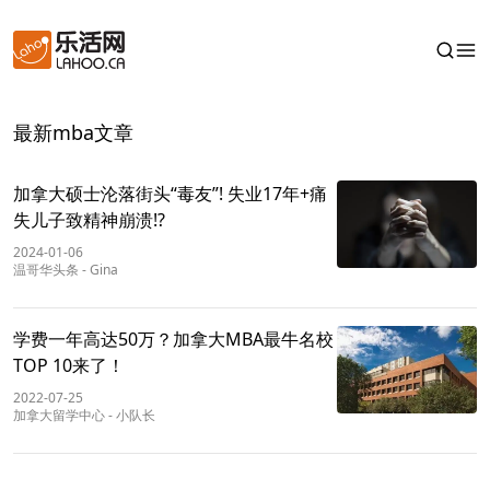
最新mba文章
加拿大硕士沦落街头“毒友”! 失业17年+痛
失儿子致精神崩溃!?
2024-01-06
温哥华头条
-
Gina
学费一年高达50万？加拿大MBA最牛名校
TOP 10来了！
2022-07-25
加拿大留学中心
-
小队长