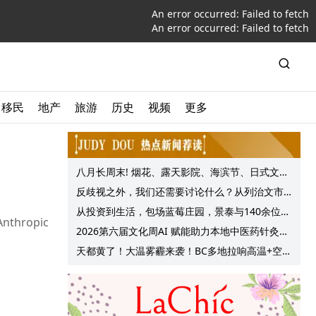
An error occurred:
Failed to fetch
An error occurred:
Failed to fetch
移民
地产
旅游
历史
视频
更多
八月长周末! 烟花、露天影院、海滨节、日式文化
节庆, 大温哥华各种精彩活动上线!
反歧视之外，我们还需要讨论什么？从列治文市
议会一项动议谈起
从投资到生活，包场蓝莓庄园，景泰与140余位客
hropic
户共享夏日”莓”好时光
2026第六届文化周AI 赋能助力本地中医药针灸服
务提质升级
天都黄了！大温雾霾来袭！BC多地拉响高温+空气
质量预警 最高可达35°C！