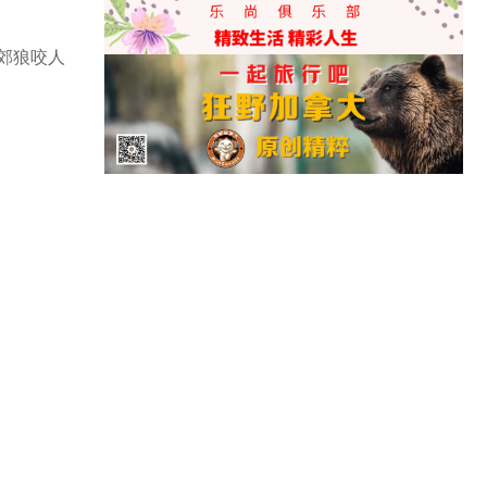
起郊狼咬人