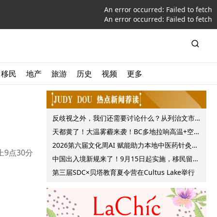
An error occurred:
Failed to fetch
An error occurred:
Failed to fetch
移民
地产
旅游
历史
视频
更多
反歧视之外，我们还需要讨论什么？从列治文市
议会一项动议谈起
天都黄了！大温雾霾来袭！BC多地拉响高温+空气
质量预警 最高可达35°C！
2026第六届文化周AI 赋能助力本地中医药针灸服
上9点30分
务提质升级
中国出入境新规来了！9月15日起实施，移民留学
中介迎来最强监管！
第三届SDC×贝塔教育夏令营在Cultus Lake举行