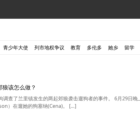
青少年大使
列市地权争议
教育
多伦多
她乡
留学
郊狼该怎么做？
省保护机构调查了兰里镇发生的两起郊狼袭击遛狗者的事件。 6月29日晚
son）在遛她的狗塞纳(Cena)。 […]