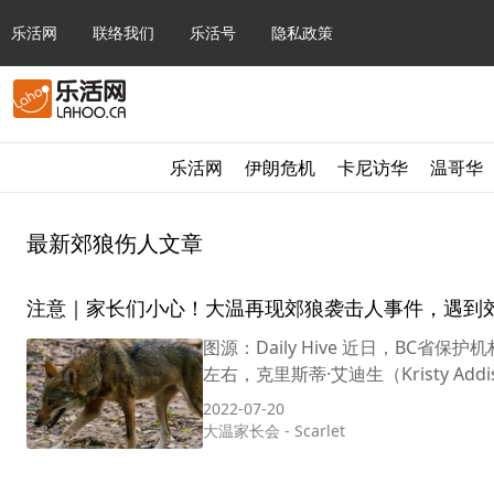
乐活网
联络我们
乐活号
隐私政策
乐活网
伊朗危机
卡尼访华
温哥华
最新郊狼伤人文章
注意｜家长们小心！大温再现郊狼袭击人事件，遇到
图源：Daily Hive 近日，BC
左右，克里斯蒂·艾迪生（Kristy Addi
2022-07-20
大温家长会
-
Scarlet