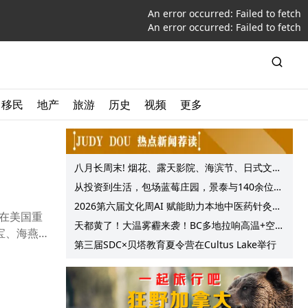
An error occurred:
Failed to fetch
An error occurred:
Failed to fetch
移民
地产
旅游
历史
视频
更多
八月长周末! 烟花、露天影院、海滨节、日式文化
节庆, 大温哥华各种精彩活动上线!
从投资到生活，包场蓝莓庄园，景泰与140余位客
户共享夏日”莓”好时光
2026第六届文化周AI 赋能助力本地中医药针灸服
山在美国重
务提质升级
天都黄了！大温雾霾来袭！BC多地拉响高温+空气
宝、海燕
质量预警 最高可达35°C！
第三届SDC×贝塔教育夏令营在Cultus Lake举行