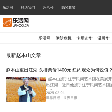
乐活网
联络我们
乐活号
隐私政策
乐活网
伊朗危机
卡尼访华
温哥华
最新赵本山文章
赵本山重出江湖 头排票价1400元 纽约观众为何说值
赵本山携手辽宁民间艺术团在美展开巡
出江湖！近日他携手辽宁民间艺术团
[…]
2025-02-04
世界日报
-
世界日报