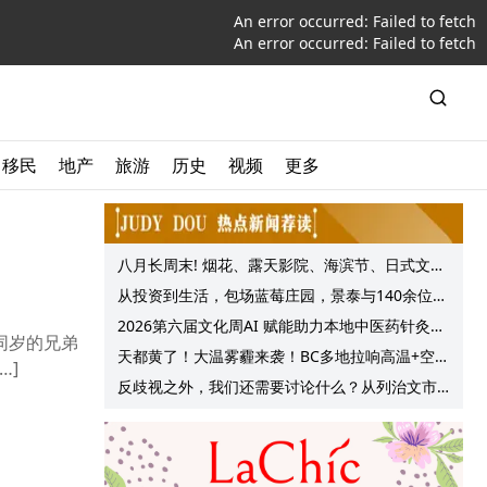
An error occurred:
Failed to fetch
An error occurred:
Failed to fetch
移民
地产
旅游
历史
视频
更多
八月长周末! 烟花、露天影院、海滨节、日式文化
节庆, 大温哥华各种精彩活动上线!
从投资到生活，包场蓝莓庄园，景泰与140余位客
户共享夏日”莓”好时光
2026第六届文化周AI 赋能助力本地中医药针灸服
同岁的兄弟
务提质升级
天都黄了！大温雾霾来袭！BC多地拉响高温+空气
…]
质量预警 最高可达35°C！
反歧视之外，我们还需要讨论什么？从列治文市
议会一项动议谈起