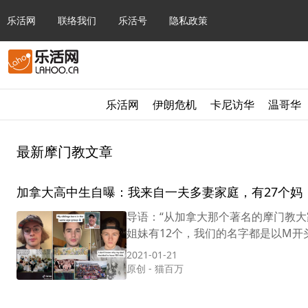
乐活网
联络我们
乐活号
隐私政策
乐活网
伊朗危机
卡尼访华
温哥华
最新摩门教文章
加拿大高中生自曝：我来自一夫多妻家庭，有27个妈，
导语：“从加拿大那个著名的摩门教大
姐妹有12个，我们的名字都是以M开头
2021-01-21
原创
-
猫百万