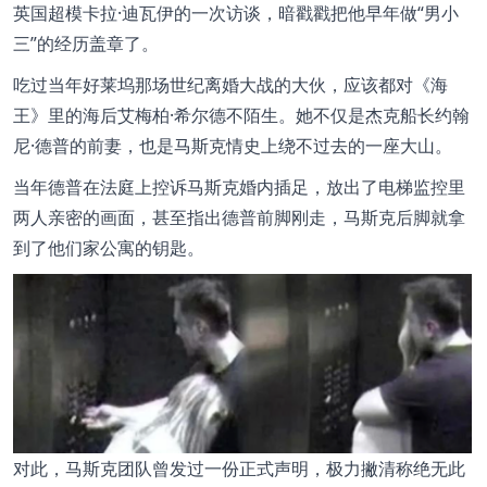
英国超模
卡拉·迪瓦伊的一次访谈，暗戳戳把他早年做“男小
三”的经历盖章了。
吃过当年好莱坞那场世纪离婚大战的大伙，应该都对《海
王》里的海后艾梅柏·希尔德不陌生。她不仅是杰克船长约翰
尼·德普的前妻，也是马斯克情史上绕不过去的一座大山。
当年德普在法庭上控诉马斯克婚内插足，放出了电梯监控里
两人亲密的画面，甚至指出德普前脚刚走，马斯克后脚就拿
到了他们家公寓的钥匙。
对此，马斯克团队曾发过一份正式声明，极力撇清称绝无此