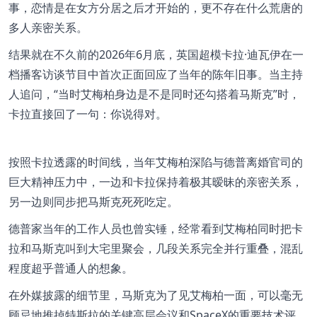
事，恋情是在女方分居之后才开始的，更不存在什么荒唐的
多人亲密关系。
结果就在不久前的2026年6月底，英国超模卡拉·迪瓦伊在一
档播客访谈节目中首次正面回应了当年的陈年旧事。当主持
人追问，“当时艾梅柏身边是不是同时还勾搭着马斯克”时，
卡拉直接回了一句：你说得对。
按照卡拉透露的时间线，当年艾梅柏深陷与德普离婚官司的
巨大精神压力中，一边和卡拉保持着极其暧昧的亲密关系，
另一边则同步把马斯克死死吃定。
德普家当年的工作人员也曾实锤，经常看到艾梅柏同时把卡
拉和马斯克叫到大宅里聚会，几段关系完全并行重叠，混乱
程度超乎普通人的想象。
在外媒披露的细节里，马斯克为了见艾梅柏一面，可以毫无
顾忌地推掉特斯拉的关键高层会议和SpaceX的重要技术评