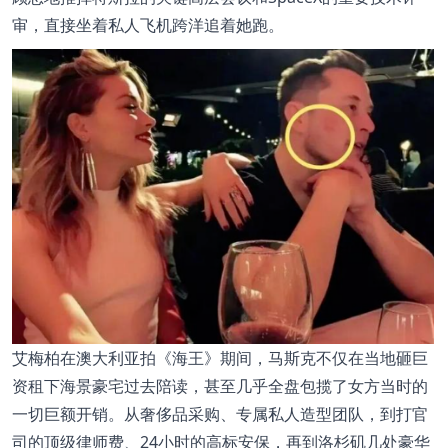
审，直接坐着私人飞机跨洋追着她跑。
艾梅柏在澳大利亚拍《海王》期间，马斯克不仅在当地砸巨
资租下海景豪宅过去陪读，甚至几乎全盘包揽了女方当时的
一切巨额开销。从奢侈品采购、专属私人造型团队，到打官
司的顶级律师费、24小时的高标安保，再到洛杉矶几处豪华