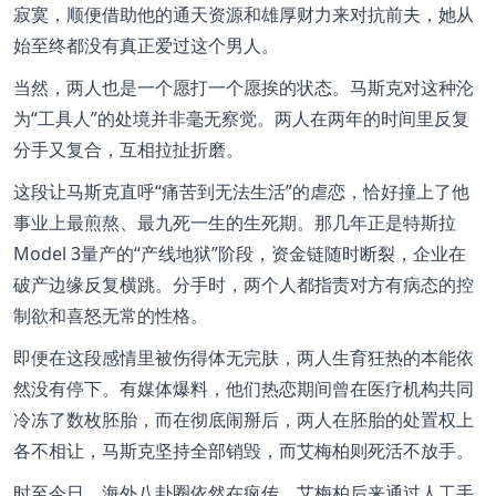
寂寞，顺便借助他的通天资源和雄厚财力来对抗前夫，她从
始至终都没有真正爱过这个男人。
当然，两人也是一个愿打一个愿挨的状态。马斯克对这种沦
为“工具人”的处境并非毫无察觉。两人在两年的时间里反复
分手又复合，互相拉扯折磨。
这段让马斯克直呼“痛苦到无法生活”的虐恋，恰好撞上了他
事业上最煎熬、最九死一生的生死期。那几年正是特斯拉
Model 3量产的“产线地狱”阶段，资金链随时断裂，企业在
破产边缘反复横跳。
分手时，两个人都指责对方有病态的控
制欲和喜怒无常的性格。
即便在这段感情里被伤得体无完肤，两人生育狂热的本能依
然没有停下。有媒体爆料，他们热恋期间曾在医疗机构共同
冷冻了数枚胚胎，而在彻底闹掰后，两人在胚胎的处置权上
各不相让，马斯克坚持全部销毁，而艾梅柏则死活不放手。
时至今日，海外八卦圈依然在疯传，艾梅柏后来通过人工手