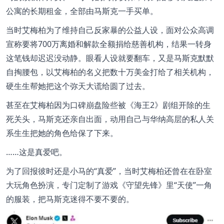
公寓的长期租金，全部由马斯克一手买单。
当时艾梅柏为了维持自己反家暴的公益人设，面对公众高调
宣称要将700万离婚和解款全额捐给慈善机构，结果一转身
这笔钱却迟迟没动静。眼看人设就要翻车，又是马斯克默默
自掏腰包，以艾梅柏的名义把数十万美金打给了相关机构，
硬生生帮她把这个弥天大谎给圆了过去。
甚至在艾梅柏因为口碑崩盘险些被《海王2》剧组开除的生
死关头，马斯克还亲自出面，动用自己与华纳高层的私人关
系生生把她的角色给保了下来。
……这是真爱吧。
为了回报彼时还是小马的“真爱”，当时艾梅柏还曾在在卧室
大玩角色扮演，专门定制了游戏《守望先锋》里“天使”一角
的服装，把马斯克迷得不要不要的。