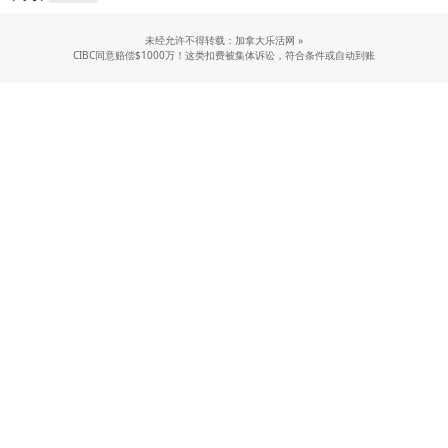
未经允许不得转载：加拿大乐活网 »
CIBC同意赔偿$1000万！这类扣费被集体诉讼，符合条件或自动到账