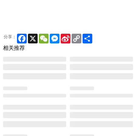
Facebook
X
WeChat
Messenger
Sina
Copy
Share
分享：
Weibo
Link
相关推荐