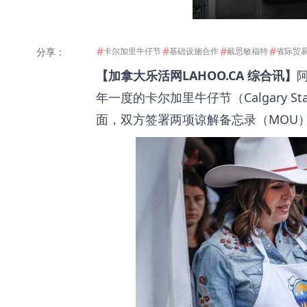
#
#
#
#
分享：
卡尔加里牛仔节
基础设施合作
戴思敏福特
省际贸
【加拿大乐活网LAHOO.CA 综合讯】
阿
年一度的卡尔加里牛仔节（Calgary S
面，双方签署两项谅解备忘录（MOU