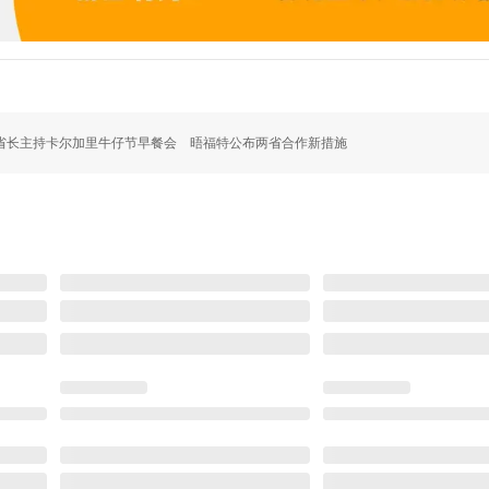
省长主持卡尔加里牛仔节早餐会 晤福特公布两省合作新措施