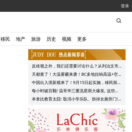
登录
移民
地产
旅游
历史
视频
更多
反歧视之外，我们还需要讨论什么？从列治文市
议会一项动议谈起
天都黄了！大温雾霾来袭！BC多地拉响高温+空气
质量预警 最高可达35°C！
中国出入境新规来了！9月15日起实施，移民留学
中介迎来最强监管！
每小时破百颗! 温哥华三重流星雨大爆发, 这些最
佳观赏地点提前收藏!
本拿比教育太囧: 取消小学乐队、拆掉女厕所门!
Haini Xiao参选学务委员