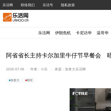
乐活网
联络我们
乐活号
隐私政策
乐活网
伊朗危机
卡尼访华
温哥华
阿省省长主持卡尔加里牛仔节早餐会 
2026-07-06
|
作者：
小乐
|
来源：
加拿大乐活网
加拿大
财经