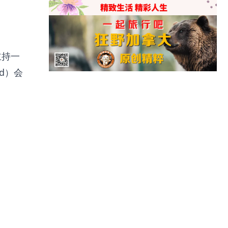
主持一
rd）会