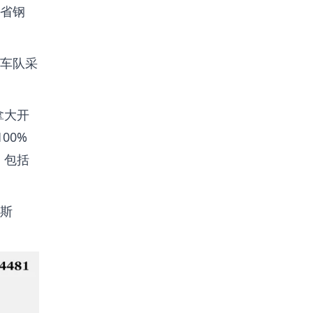
安省钢
车队采
拿大开
00%
，包括
斯