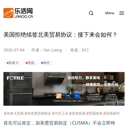
Menu
美国拒绝续签北美贸易协议：接下来会如何？
2026-07-04
|
作者：
Yan Liang
|
来源：
RCI
加拿大
美国
财经
#
#
#
#
#
#
加拿大贸易
加美墨贸易协定
汽车工业
美加贸易
贸易政策
贸易谈判
首先可以肯定，加美墨贸易协定（CUSMA）不会立即终