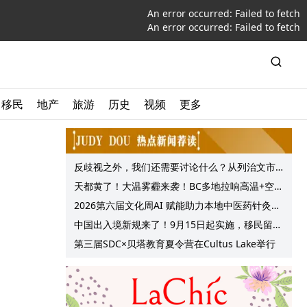
An error occurred:
Failed to fetch
An error occurred:
Failed to fetch
移民
地产
旅游
历史
视频
更多
反歧视之外，我们还需要讨论什么？从列治文市
议会一项动议谈起
天都黄了！大温雾霾来袭！BC多地拉响高温+空气
质量预警 最高可达35°C！
2026第六届文化周AI 赋能助力本地中医药针灸服
务提质升级
中国出入境新规来了！9月15日起实施，移民留学
中介迎来最强监管！
第三届SDC×贝塔教育夏令营在Cultus Lake举行