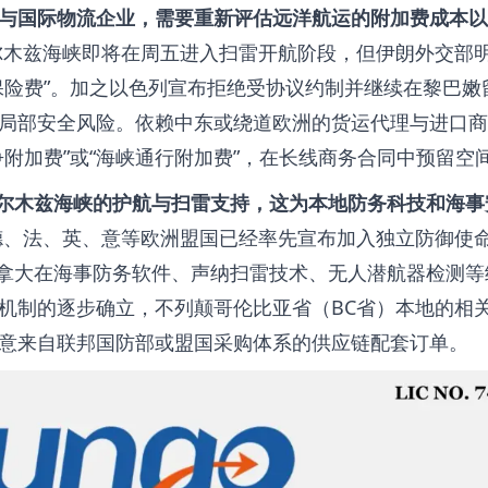
与国际物流企业，需要重新评估远洋航运的附加费成本以
木兹海峡即将在周五进入扫雷开航阶段，但伊朗外交部
保险费”。加之以色列宣布拒绝受协议约制并继续在黎巴嫩
局部安全风险。依赖中东或绕道欧洲的货运代理与进口商
附加费”或“海峡通行附加费”，在长线商务合同中预留空
与霍尔木兹海峡的护航与扫雷支持，这为本地防务科技和海事
、法、英、意等欧洲盟国已经率先宣布加入独立防御使
。加拿大在海事防务软件、声纳扫雷技术、无人潜航器检测等
机制的逐步确立，不列颠哥伦比亚省（BC省）本地的相
意来自联邦国防部或盟国采购体系的供应链配套订单。