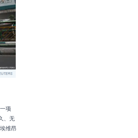
一项
久、无
埃维昂