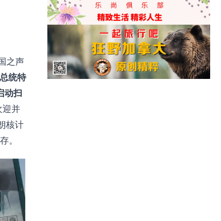
国之声
总统特
启动扫
欢迎并
朗核计
存。