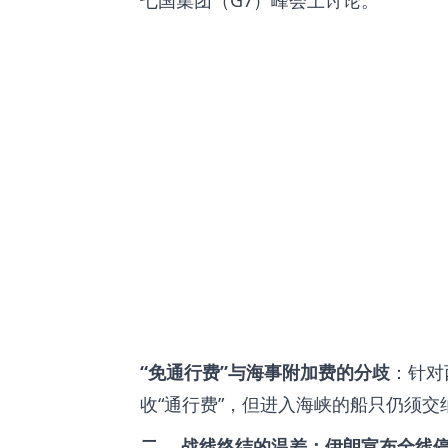
七国集团（G7）峰会上讨论。
“免通行费”与海事附加费的分歧
：针对
收“通行费”，但进入海峡的船只仍须
二、 战线终结的温差：伊朗宣布全线停火