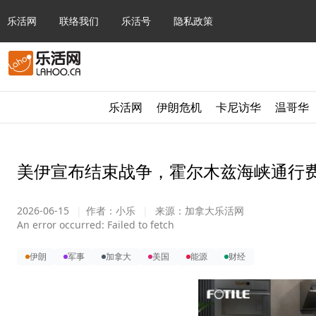
乐活网
联络我们
乐活号
隐私政策
乐活网
伊朗危机
卡尼访华
温哥华
美伊宣布结束战争，霍尔木兹海峡通行
2026-06-15
|
作者：
小乐
|
来源：
加拿大乐活网
An error occurred:
Failed to fetch
伊朗
军事
加拿大
美国
能源
财经