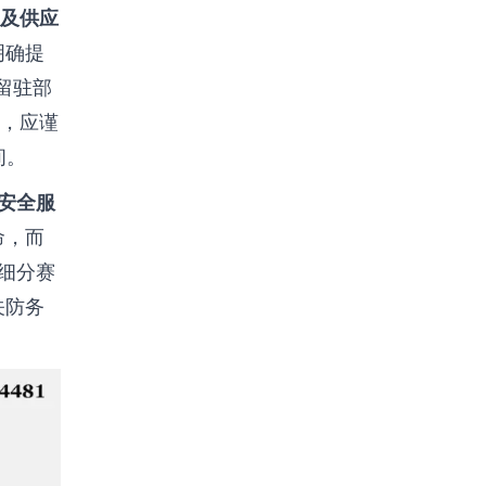
及供应
明确提
留驻部
，应谨
间。
安全服
命，而
细分赛
关防务