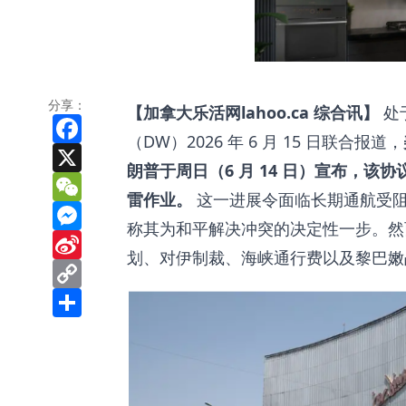
分享：
【加拿大乐活网lahoo.ca 综合讯】
处
Facebook
（DW）2026 年 6 月 15 日联合报道，
X
朗普于周日（6 月 14 日）宣布，
WeChat
雷作业。
这一进展令面临长期通航受阻
Messenger
称其为和平解决冲突的决定性一步。然而
Sina
Weibo
划、对伊制裁、海峡通行费以及黎巴嫩
Copy
Link
Share