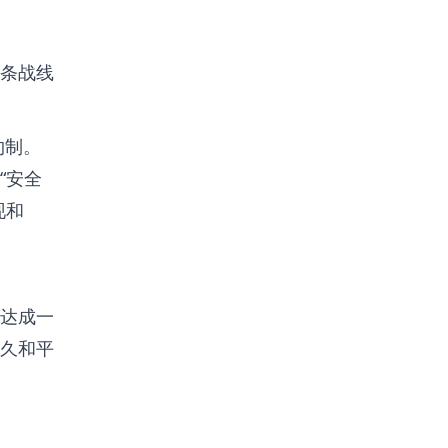
条战线
约制。
“安全
现和
达成一
久和平